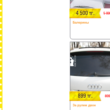
4 500 тг.
5 00
Балерины
899 тг.
899
За рулем двое