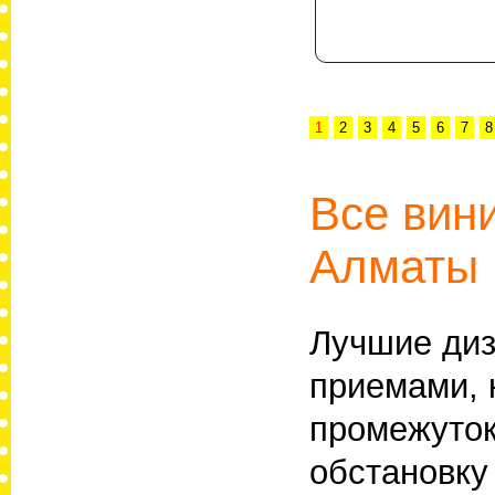
1
2
3
4
5
6
7
8
Все вин
Алматы
Лучшие ди
приемами, 
промежуток
обстановку