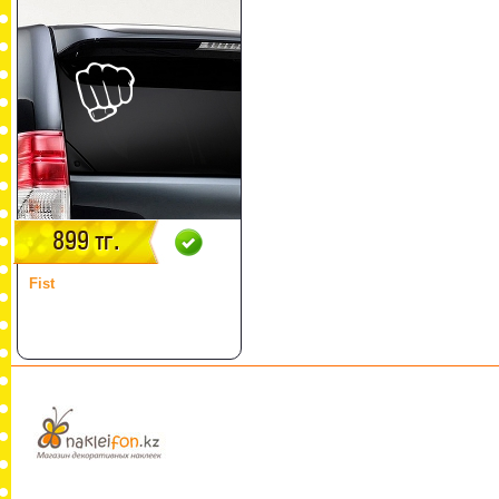
899 тг.
Fist