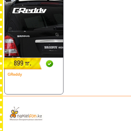
899 тг.
GReddy