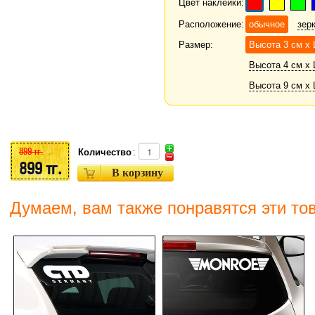
Цвет наклейки:
Расположение:
обычное
зер
Размер:
Высота 3 см х
Высота 4 см х 
Высота 9 см х 
899 тг.
Количество
:
899 тг.
Думаем, вам также понравятся эти то