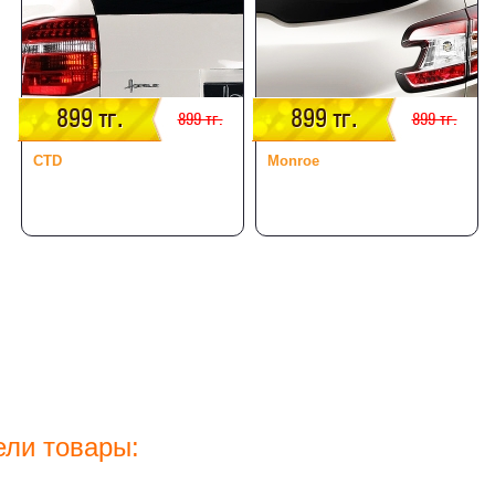
899 тг.
899 тг.
899 тг.
899 тг.
CTD
Monroe
ели товары: