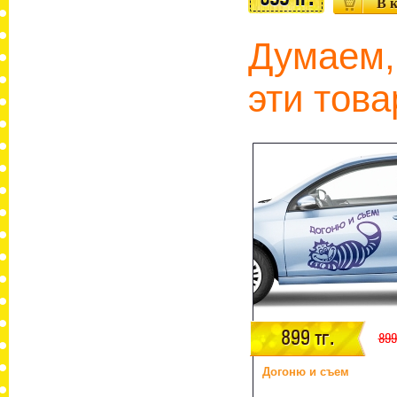
Думаем,
эти това
899 тг.
899
Догоню и съем