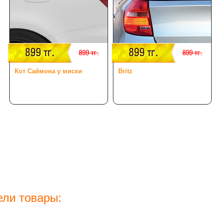
899 тг.
899 тг.
899 тг.
899 тг.
Кот Саймона у миски
Britz
ели товары: