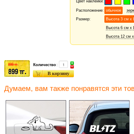
Цвет наклейки:
Расположение:
обычное
зер
Размер:
Высота 3 см х
Высота 6 см х 
Высота 12 см х
899 тг.
Количество
:
899 тг.
Думаем, вам также понравятся эти то