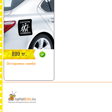
899 тг.
Осторожно зомби