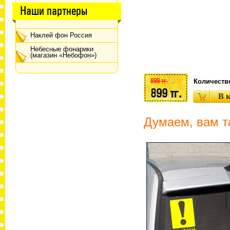
Наши партнеры
Наклей фон Россия
Небесные фонарики
(магазин «Небофон»)
899 тг.
Количеств
899 тг.
Думаем, вам т