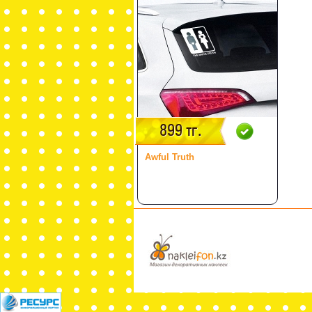
899 тг.
Awful Truth