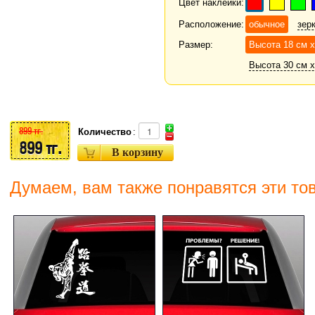
Цвет наклейки:
Расположение:
обычное
зер
Размер:
Высота 18 см 
Высота 30 см х
899 тг.
Количество
:
899 тг.
Думаем, вам также понравятся эти то