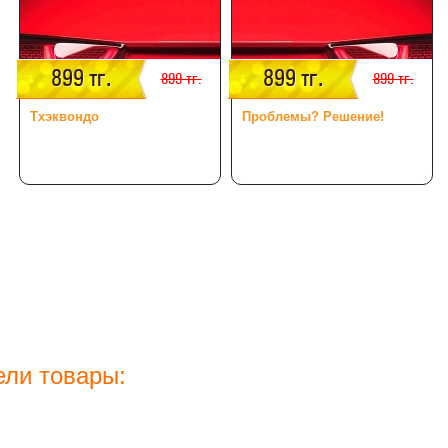
899 тг.
899 тг.
899 тг.
899 тг.
Тхэквондо
Проблемы? Решение!
ели товары: