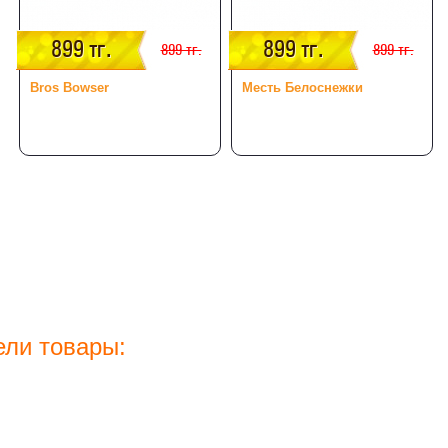
899 тг.
899 тг.
899 тг.
899 тг.
Bros Bowser
Месть Белоснежки
ели товары: