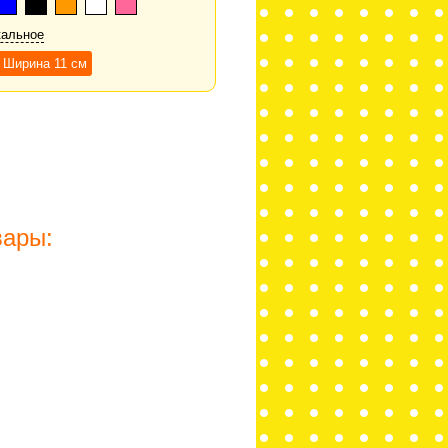
кальное
х Ширина 11 см
вары: