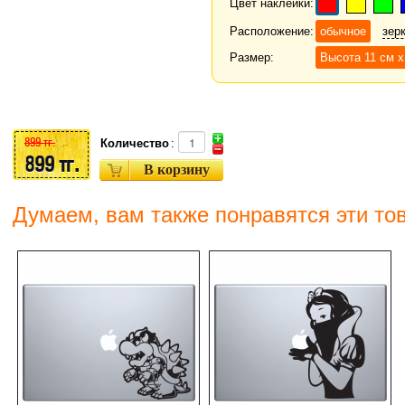
Цвет наклейки:
Расположение:
обычное
зер
Размер:
Высота 11 см 
899 тг.
Количество
:
899 тг.
Думаем, вам также понравятся эти то