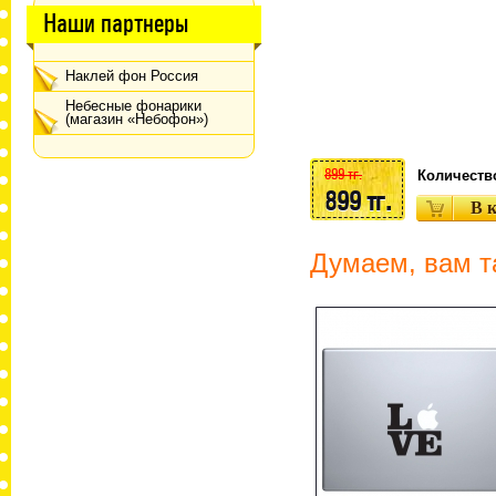
Наши партнеры
Наклей фон Россия
Небесные фонарики
(магазин «Небофон»)
899 тг.
Количеств
899 тг.
Думаем, вам т