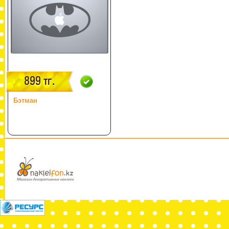
899 тг.
Бэтман