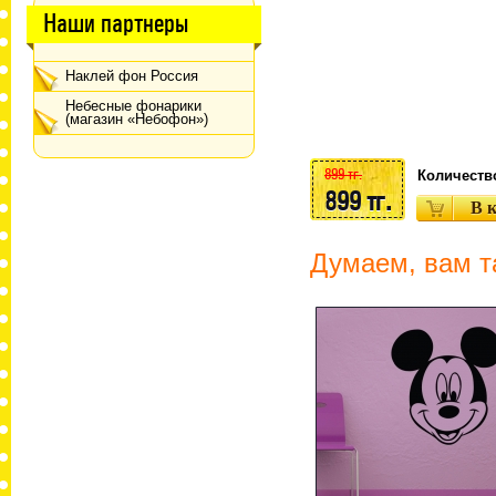
Наши партнеры
Наклей фон Россия
Небесные фонарики
(магазин «Небофон»)
899 тг.
Количеств
899 тг.
Думаем, вам т