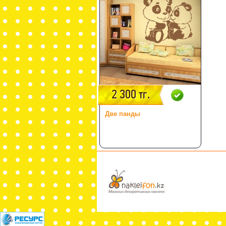
2 300 тг.
Две панды