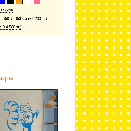
кальное
В50 х Ш53 см (+2 200 тг.)
(+4 500 тг.)
вары: