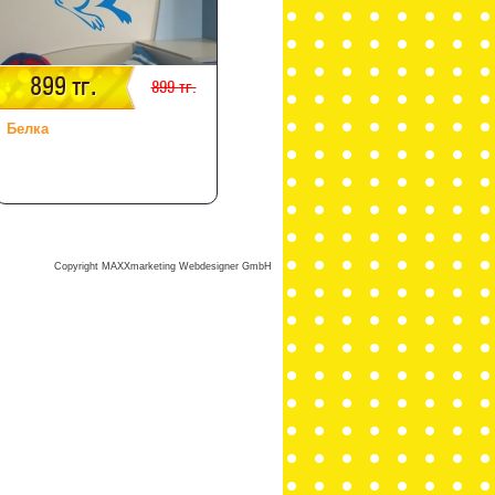
899 тг.
899 тг.
Белка
Copyright MAXXmarketing Webdesigner GmbH