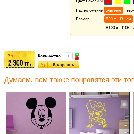
Цвет наклейки:
Расположение:
обычное
зер
Размер:
В29 х Ш31 см
В100 х Ш106 см 
2 500 тг.
Количество
:
2 300 тг.
Думаем, вам также понравятся эти то