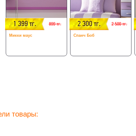
1 399 тг.
2 300 тг.
899 тг.
2 500 тг.
Микки маус
Спанч Боб
ели товары: