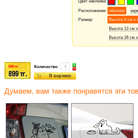
Цвет наклейки:
Расположение:
обычное
зер
Размер:
Высота 8 см х
Высота 13 см х
Высота 28 см х
899 тг.
Количество
:
899 тг.
Думаем, вам также понравятся эти то