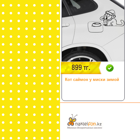
899 тг.
Кот саймон у миски зимой