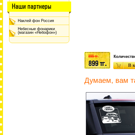
Наши партнеры
Наклей фон Россия
Небесные фонарики
(магазин «Небофон»)
899 тг.
Количеств
899 тг.
Думаем, вам т